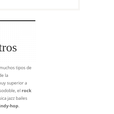
tros
s muchos tipos de
e la
muy superior a
asodoble, el
rock
ica jazz bailes
lindy-hop
.