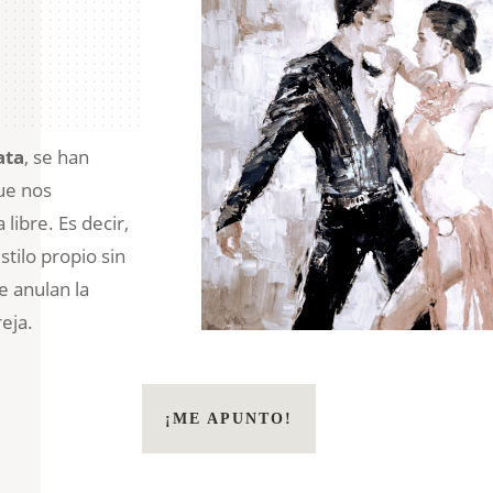
ata
, se han
ue nos
libre. Es decir,
tilo propio sin
 anulan la
eja.
¡ME APUNTO!